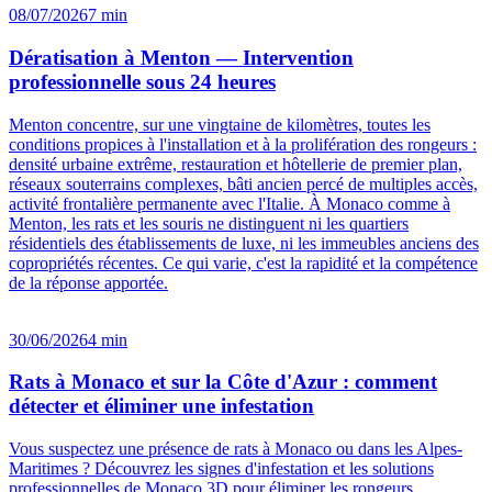
08/07/2026
7 min
Dératisation à Menton — Intervention
professionnelle sous 24 heures
Menton concentre, sur une vingtaine de kilomètres, toutes les
conditions propices à l'installation et à la prolifération des rongeurs :
densité urbaine extrême, restauration et hôtellerie de premier plan,
réseaux souterrains complexes, bâti ancien percé de multiples accès,
activité frontalière permanente avec l'Italie. À Monaco comme à
Menton, les rats et les souris ne distinguent ni les quartiers
résidentiels des établissements de luxe, ni les immeubles anciens des
copropriétés récentes. Ce qui varie, c'est la rapidité et la compétence
de la réponse apportée.
30/06/2026
4 min
Rats à Monaco et sur la Côte d'Azur : comment
détecter et éliminer une infestation
Vous suspectez une présence de rats à Monaco ou dans les Alpes-
Maritimes ? Découvrez les signes d'infestation et les solutions
professionnelles de Monaco 3D pour éliminer les rongeurs